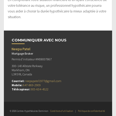
votre tolérance au risque, un professionnel hypothécaire pourra
vous aider à choisir la durée hypothécaire la mieux adaptée à votre
situation.
COMMUNIQUER AVEC NOUS
Neepa Patel
Mortgage Broker
Permis d’initiateur #M08007867
300-140 Allstate Parkway
Markham, ON
L3R 5Y8, Canada
Courriel:
neepapatel1977@gmail.com
Mobile:
647-869-2909
Télécopieur:
905-604-4522
© 2026 Centres Hypothécaires Dominion
Conditions d’utilisation
|
Politique de confidentialité