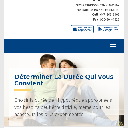
Permis d’initiateur #M08007867
neepapatel1977@gmail.com
Cell:
647-869-2909
Fax:
905-604-4522
Déterminer La Durée Qui Vous
Convient
Choisir la durée de l’hypothèque appropriée à
vos besoins peut être difficile, même pour les
acheteurs les plus expérimentés.