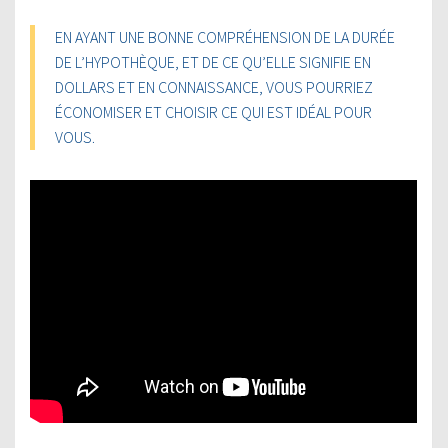
EN AYANT UNE BONNE COMPRÉHENSION DE LA DURÉE
DE L’HYPOTHÈQUE, ET DE CE QU’ELLE SIGNIFIE EN
DOLLARS ET EN CONNAISSANCE, VOUS POURRIEZ
ÉCONOMISER ET CHOISIR CE QUI EST IDÉAL POUR
VOUS.