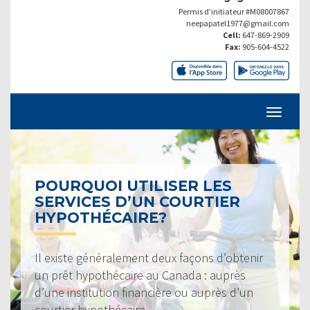
Permis d’initiateur #M08007867
neepapatel1977@gmail.com
Cell:
647-869-2909
Fax:
905-604-4522
POURQUOI UTILISER LES
SERVICES D’UN COURTIER
HYPOTHÉCAIRE?
Il existe généralement deux façons d’obtenir
un prêt hypothécaire au Canada : auprès
d’une institution financière ou auprès d’un
courtier hypothécaire.