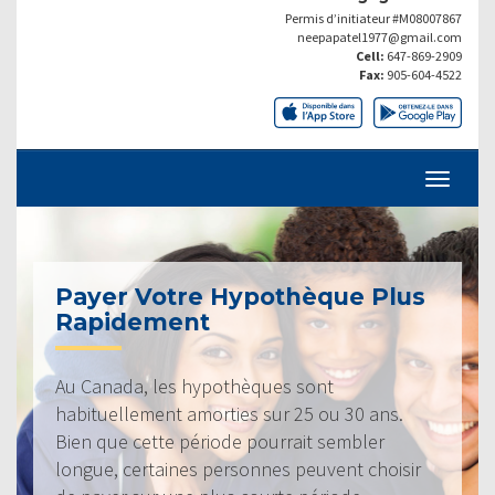
Permis d’initiateur #M08007867
neepapatel1977@gmail.com
Cell:
647-869-2909
Fax:
905-604-4522
Payer Votre Hypothèque Plus
Rapidement
Au Canada, les hypothèques sont
habituellement amorties sur 25 ou 30 ans.
Bien que cette période pourrait sembler
longue, certaines personnes peuvent choisir