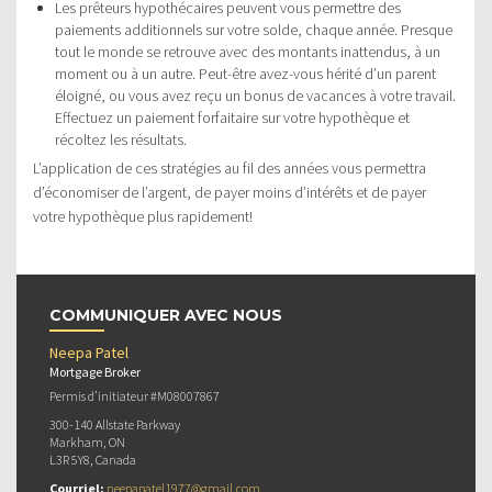
Les prêteurs hypothécaires peuvent vous permettre des
paiements additionnels sur votre solde, chaque année. Presque
tout le monde se retrouve avec des montants inattendus, à un
moment ou à un autre. Peut-être avez-vous hérité d’un parent
éloigné, ou vous avez reçu un bonus de vacances à votre travail.
Effectuez un paiement forfaitaire sur votre hypothèque et
récoltez les résultats.
L’application de ces stratégies au fil des années vous permettra
d’économiser de l’argent, de payer moins d’intérêts et de payer
votre hypothèque plus rapidement!
COMMUNIQUER AVEC NOUS
Neepa Patel
Mortgage Broker
Permis d’initiateur #M08007867
300-140 Allstate Parkway
Markham, ON
L3R 5Y8, Canada
Courriel:
neepapatel1977@gmail.com